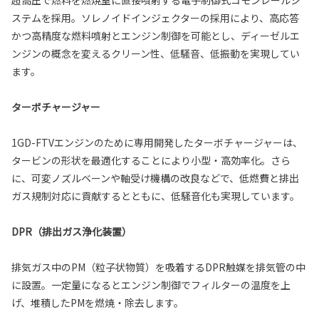
ステムを採用。ソレノイドインジェクターの採用により、高応答
かつ高精度な燃料噴射とエンジン制御を可能とし、ディーゼルエ
ンジンの概念を変えるクリーン性、低騒音、低振動を実現してい
ます。
ターボチャージャー
1GD-FTVエンジンのために専用開発したターボチャージャーは、
タービンの形状を最適化することにより小型・高効率化。さら
に、可変ノズルベーンや軸受け機構の改良などで、低燃費と排出
ガス規制対応に貢献するとともに、低騒音化も実現しています。
DPR（排出ガス浄化装置）
排気ガス中のPM（粒子状物質）を吸着するDPR触媒を排気管の中
に設置。一定量になるとエンジン制御でフィルターの温度を上
げ、堆積したPMを燃焼・除去します。