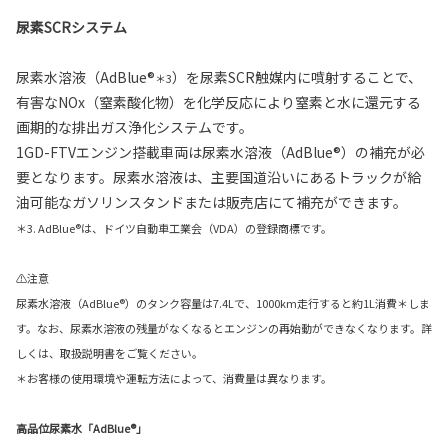
尿素SCRシステム
尿素水溶液（AdBlue®
）を尿素SCR触媒内に噴射することで、
＊3
有害なNOx（窒素酸化物）を化学反応により窒素と水に還元する
画期的な排出ガス浄化システムです。
1GD-FTVエンジン搭載車両は尿素水溶液（AdBlue®）の補充が必
要となります。尿素水溶液は、主要国道沿いにあるトラックが給
油可能なガソリンスタンドまたは販売店にて補充ができます。
＊3. AdBlue®は、ドイツ自動車工業会（VDA）の登録商標です。
⚠
注意
尿素水溶液（AdBlue®）のタンク容量は7.4Lで、1000km走行すると約1L消費＊しま
す。なお、尿素水溶液の残量がなくなるとエンジンの再始動ができなくなります。詳
しくは、取扱説明書をご覧ください。
＊お客様の使用環境や運転方法によって、消費量は異なります。
高品位尿素水「AdBlue®」