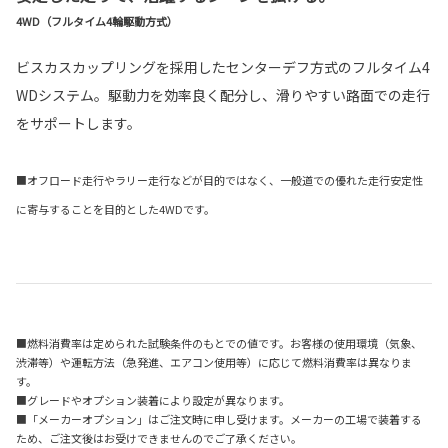
4WD（フルタイム4輪駆動方式）
ビスカスカップリングを採用したセンターデフ方式のフルタイム4
WDシステム。駆動力を効率良く配分し、滑りやすい路面での走行
をサポートします。
■オフロード走行やラリー走行などが目的ではなく、一般道での優れた走行安定性
に寄与することを目的とした4WDです。
■燃料消費率は定められた試験条件のもとでの値です。お客様の使用環境（気象、
渋滞等）や運転方法（急発進、エアコン使用等）に応じて燃料消費率は異なりま
す。
■グレードやオプション装着により設定が異なります。
■「メーカーオプション」はご注文時に申し受けます。メーカーの工場で装着する
ため、ご注文後はお受けできませんのでご了承ください。