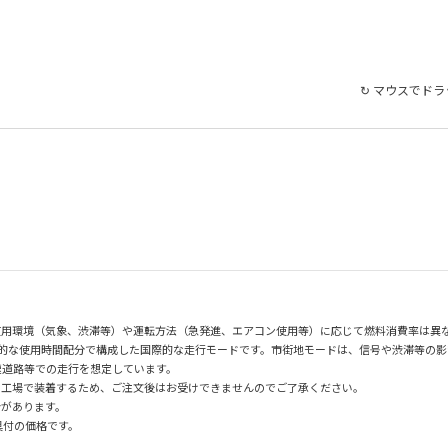
↻ マウスでド
使用環境（気象、渋滞等）や運転方法（急発進、エアコン使用等）に応じて燃料消費率は異
均的な使用時間配分で構成した国際的な走行モードです。市街地モードは、信号や渋滞等の
速道路等での走行を想定しています。
の工場で装着するため、ご注文後はお受けできませんのでご了承ください。
合があります。
具付の価格です。
。