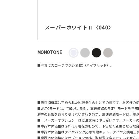
スーパーホワイトⅡ〈040〉
MONOTONE
■写真はカローラ アクシオ EX（ハイブリッド）。
■燃料消費率は定められた試験条件のもとでの値です。お客様の
■WLTCモードは、市街地、郊外、高速道路の各走行モードを平
滞等の影響をあまり受けない走行を想定、高速道路モードは、高
■「メーカーオプション」はご注文時に申し受けます。メーカー
■車両本体価格は'24年3月現在のもので、予告なく変更となる場
■車両本体価格はタイヤパンク応急修理キット、タイヤ交換用工
■車両本体価格にはオプション価格、取付費は含まれていません