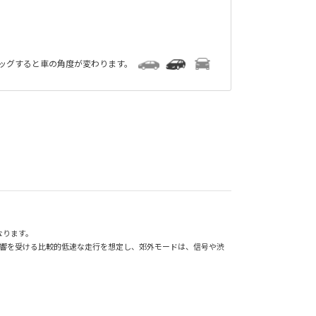
ラッグすると車の角度が変わります。
なります。
影響を受ける比較的低速な走行を想定し、郊外モードは、信号や渋