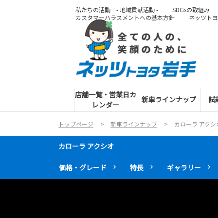
私たちの活動 - 地域貢献活動 -
SDGsの取組み
カスタマーハラスメントへの基本方針
ネッツトヨ
店舗一覧・営業日カ
新車ラインナップ
試
レンダー
トップページ
新車ラインナップ
カローラ アクシ
カローラ アクシオ
価格・グレード
特長
ギャラリー