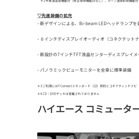
＊2 全車速追従機能付（停止保持機能はなし）、カーブ速度抑制機能付
▽先進装備の拡充
- 新デザインによる、Bi-beam LEDヘッドラ
- ８インチディスプレイオーディオ（コネクテット
- 新設計の7インチTFT液晶センターディスプレイ
- パノラミックビューモニターを全車に標準装備
＊3 ご利用にはT-Connectスタンダード（22）契約とコネクティッ
＊4 CD・DVDデッキは搭載されておりません
ハイエース コミュータ