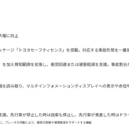
大幅に向上
ッケージ「トヨタセーフティセンス」を搭載。対応する事故形態を一層
を加え検知範囲を拡張し、衝突回避または被害軽減を支援。事故割合
を読み取り、マルチインフォメーションディスプレイへの表示や赤信
援。先行車が停止した時は自車も停止し、先行車が発進した時はドラ
に、ブレーキの作動により、衝突の回避や被害軽減をサポートする機能