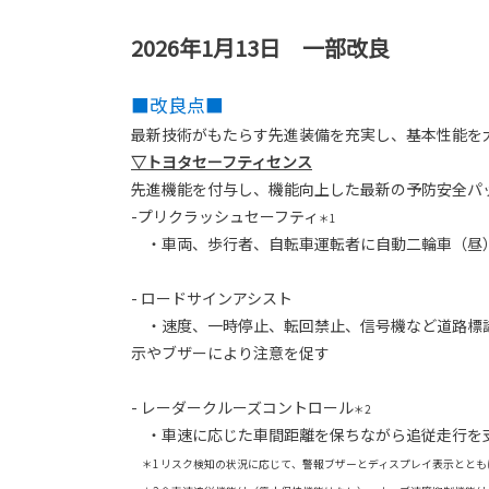
2026年1月13日 一部改良
■改良点■
最新技術がもたらす先進装備を充実し、基本性能を
▽トヨタセーフティセンス
先進機能を付与し、機能向上した最新の予防安全パ
-プリクラッシュセーフティ
＊1
・車両、歩行者、自転車運転者に自動二輪車（昼）
- ロードサインアシスト
・速度、一時停止、転回禁止、信号機など道路標識
示やブザーにより注意を促す
- レーダークルーズコントロール
＊2
・車速に応じた車間距離を保ちながら追従走行を支
＊1 リスク検知の状況に応じて、警報ブザーとディスプレイ表示ととも