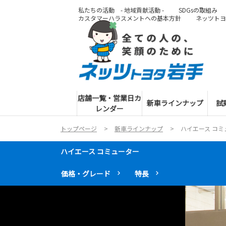
私たちの活動 - 地域貢献活動 -
SDGsの取組み
カスタマーハラスメントへの基本方針
ネッツトヨ
店舗一覧・営業日カ
新車ラインナップ
試
レンダー
トップページ
新車ラインナップ
ハイエース コミ
ハイエース コミューター
価格・グレード
特長