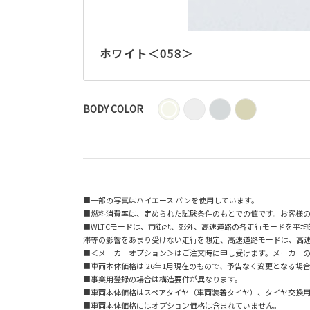
ホワイト＜058＞
BODY COLOR
■一部の写真はハイエース バンを使用しています。
■燃料消費率は、定められた試験条件のもとでの値です。お客様
■WLTCモードは、市街地、郊外、高速道路の各走行モードを平
滞等の影響をあまり受けない走行を想定、高速道路モードは、高
■＜メーカーオプション＞はご注文時に申し受けます。メーカー
■車両本体価格は'26年1月現在のもので、予告なく変更となる場
■事業用登録の場合は構造要件が異なります。
■車両本体価格はスペアタイヤ（車両装着タイヤ）、タイヤ交換
■車両本体価格にはオプション価格は含まれていません。