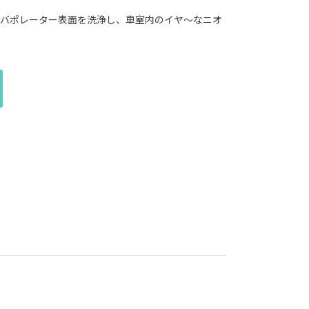
バポレーター表面を洗浄し、車室内のイヤ～なニオ