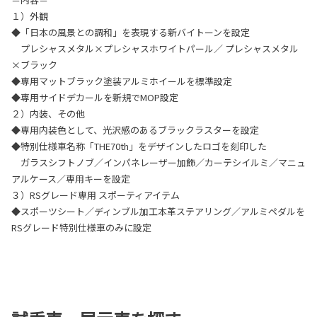
１）外観
◆「日本の風景との調和」を表現する新バイトーンを設定
プレシャスメタル×プレシャスホワイトパール／ プレシャスメタル
×ブラック
◆専用マットブラック塗装アルミホイールを標準設定
◆専用サイドデカールを新規でMOP設定
２）内装、その他
◆専用内装色として、光沢感のあるブラックラスターを設定
◆特別仕様車名称「THE70th」をデザインしたロゴを刻印した
ガラスシフトノブ／インパネレーザー加飾／カーテシイルミ／マニュ
アルケース／専用キーを設定
３）RSグレード専用 スポーティアイテム
◆スポーツシート／ディンブル加工本革ステアリング／アルミペダルを
RSグレード特別仕様車のみに設定