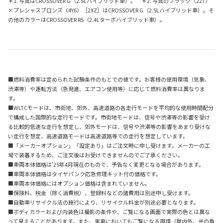
＊1. 写真はCROSSOVER G（2.5Lハイブリッド車）。 ＊2. 写真のブラック〈227〉
×プレシャスブロンズ〈4Y6〉［2XZ］はCROSSOVER G（2.5Lハイブリッド車）。そ
の他のカラーはCROSSOVER RS（2.4Lターボハイブリッド車）。
■燃料消費率は定められた試験条件のもとでの値です。お客様の使用環境（気象、
渋滞等）や運転方法（急発進、エアコン使用等）に応じて燃料消費率は異なりま
す。
■WLTCモードは、市街地、郊外、高速道路の各走行モードを平均的な使用時間配分
で構成した国際的な走行モードです。市街地モードは、信号や渋滞等の影響を受け
る比較的低速な走行を想定し、郊外モードは、信号や渋滞等の影響をあまり受けな
い走行を想定、高速道路モードは高速道路等での走行を想定しています。
■「メーカーオプション」「設定あり」はご注文時に申し受けます。メーカーの工
場で装着するため、ご注文後はお受けできませんのでご了承ください。
■車両本体価格は'25年4月現在のもので、予告なく変更となる場合があります。
■車両本体価格はタイヤパンク応急修理キット付の価格です。
■車両本体価格にはオプション価格は含まれていません。
■保険料、税金（除く消費税）、登録料などの諸費用は別途申し受けます。
■自動車リサイクル法の施行により、リサイクル料金が別途必要となります。
■ボディカラーおよび内装色は撮影の条件や、ご覧になる画面で実際の色とは異な
って見えることがあります。また、実車においてもご覧になる環境（屋内外、光の角