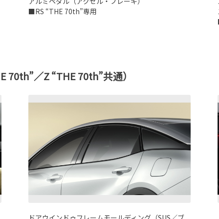
ア
アルミペダル（アクセル・ブレーキ）
■RS “THE 70th”専用
HE 70th”／Z “THE 70th”共通）
ドアウインドゥフレームモールディング（SUS／ブ