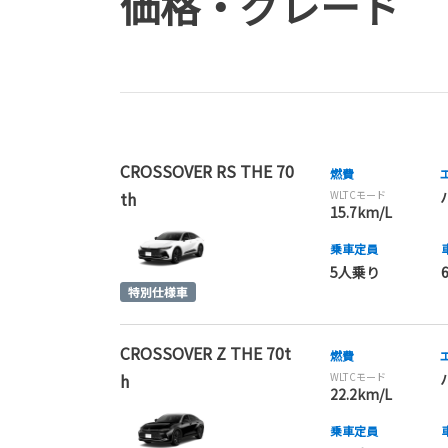
価格・グレード
CROSSOVER RS THE 70
燃費
th
WLTCモード
15.7km/L
乗車定員
5人乗り
CROSSOVER Z THE 70t
燃費
h
WLTCモード
22.2km/L
乗車定員