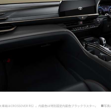
0th”（ベース車両はCROSSOVER RS）。内装色は特別設定内装色ブラックラスター