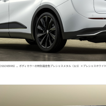
ース車両はCROSSOVER RS）。ボディカラーの特別設定色プレシャスメタル〈1L5〉×プレシャ