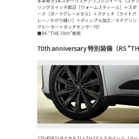
本革巻き3本スポークステアリングホイール（ステ
リングスイッチ周辺［ウォームスティール］＋スポ
ーク［ダークグレーメタル］＋ステッチ［ライトグ
レー／かがり縫い］＋ディンプル加工／ステアリン
グヒーター＋タッチセンサー付）
■RS “THE 70th”専用
70th anniversary 特別装備（RS “T
225/45R21タイヤ＆21×7½Jアルミホイール（マッ