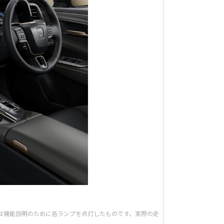
。 ■写真は機能説明のために各ランプを点灯したものです。実際の走