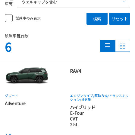
車両
試乗車のみ表示
検索
リセット
該当車種台数
6
RAV4
グレード
エンジンタイプ
/駆動方式/
トランスミッ
ション
/排気量
Adventure
ハイブリッド
E-Four
CVT
2.5L