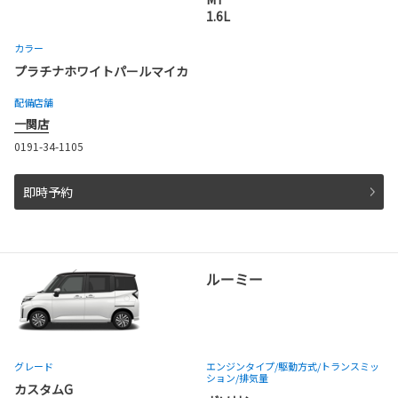
1.6L
カラー
プラチナホワイトパールマイカ
配備店舗
一関店
0191-34-1105
即時予約
ルーミー
グレード
エンジンタイプ
/駆動方式/
トランスミッ
ション
/排気量
カスタムG