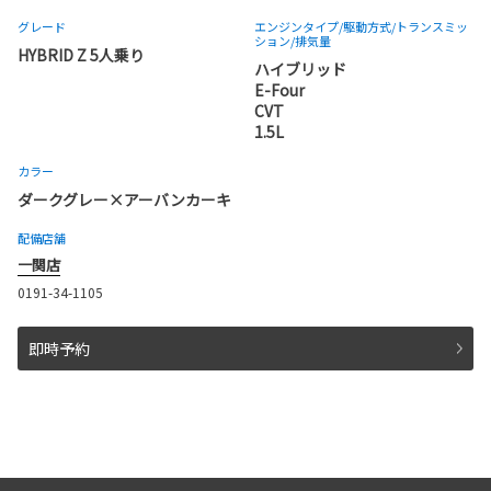
グレード
エンジンタイプ
/駆動方式/
トランスミッ
ション
/排気量
HYBRID Z 5人乗り
ハイブリッド
E-Four
CVT
1.5L
カラー
ダークグレー×アーバンカーキ
配備店舗
一関店
0191-34-1105
即時予約