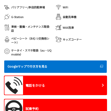
バリアフリー/多目的駐車場
WiFi
G-Station
自動洗車機
車検・整備・メンテナンス取扱
WAX洗車
店
ベビーシート（おむつ交換用シ
キッズコーナー
ート）
ケータイ・スマホ取扱（au・UQ
mobile）
Googleマップで行き方を見る
電話をかける
試乗予約