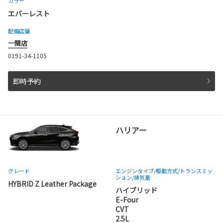
カラー
エバーレスト
配備店舗
一関店
0191-34-1105
即時予約
ハリアー
グレード
エンジンタイプ
/駆動方式/
トランスミッ
ション
/排気量
HYBRID Z Leather Package
ハイブリッド
E-Four
CVT
2.5L