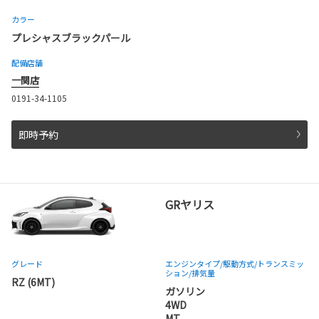
カラー
プレシャスブラックパール
配備店舗
一関店
0191-34-1105
即時予約
GRヤリス
グレード
エンジンタイプ
/駆動方式/
トランスミッ
ション
/排気量
RZ (6MT)
ガソリン
4WD
MT