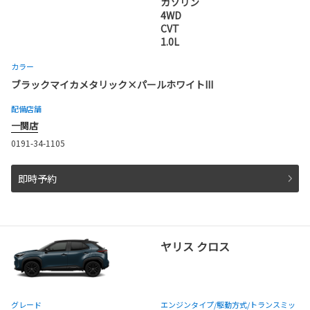
ガソリン
4WD
CVT
1.0L
カラー
ブラックマイカメタリック×パールホワイトIII
配備店舗
一関店
0191-34-1105
即時予約
ヤリス クロス
グレード
エンジンタイプ
/駆動方式/
トランスミッ