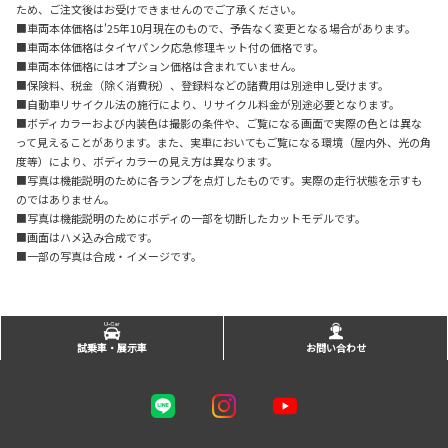
ため、ご注文後はお受けできませんのでご了承ください。
■車両本体価格は'25年10月現在のもので、予告なく変更となる場合があります。
■車両本体価格はタイヤパンク応急修理キット付の価格です。
■車両本体価格にはオプション価格は含まれていません。
■保険料、税金（除く消費税）、登録料などの諸費用は別途申し受けます。
■自動車リサイクル法の施行により、リサイクル料金が別途必要となります。
■ボディカラーおよび内装色は撮影の条件や、ご覧になる画面で実際の色とは異な
って見えることがあります。また、実車においてもご覧になる環境（屋内外、光の角
度等）により、ボディカラーの見え方は異なります。
■写真は機能説明のために各ランプを点灯したものです。実際の走行状態を示すも
のではありません。
■写真は機能説明のためにボディの一部を切断したカットモデルです。
■画面はハメ込み合成です。
■一部の写真は合成・イメージです。
試乗車・展示車
お問い合わせ