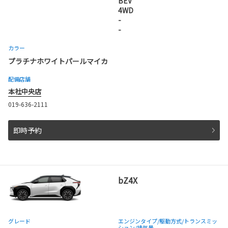
BEV
4WD
-
-
カラー
プラチナホワイトパールマイカ
配備店舗
本社中央店
019-636-2111
即時予約
bZ4X
グレード
エンジンタイプ
/駆動方式/
トランスミッ
ション
/排気量