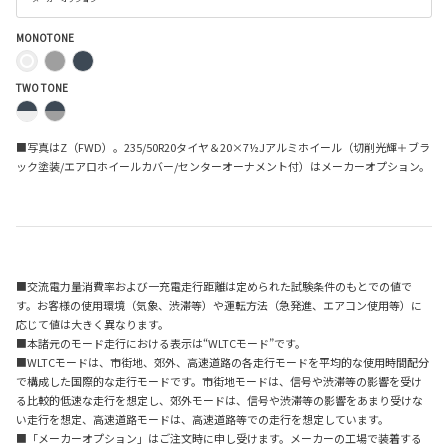
MONOTONE
TWO TONE
■写真はZ（FWD）。235/50R20タイヤ＆20×7½Jアルミホイール（切削光輝＋ブラ
ック塗装/エアロホイールカバー/センターオーナメント付）はメーカーオプション。
■交流電力量消費率および一充電走行距離は定められた試験条件のもとでの値で
す。お客様の使用環境（気象、渋滞等）や運転方法（急発進、エアコン使用等）に
応じて値は大きく異なります。
■本諸元のモード走行における表示は“WLTCモード”です。
■WLTCモードは、市街地、郊外、高速道路の各走行モードを平均的な使用時間配分
で構成した国際的な走行モードです。市街地モードは、信号や渋滞等の影響を受け
る比較的低速な走行を想定し、郊外モードは、信号や渋滞等の影響をあまり受けな
い走行を想定、高速道路モードは、高速道路等での走行を想定しています。
■「メーカーオプション」はご注文時に申し受けます。メーカーの工場で装着する