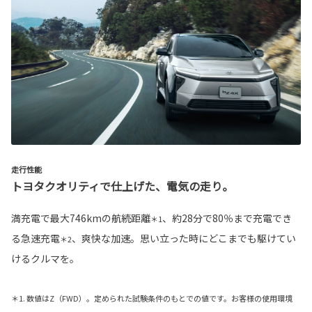
走行性能
トヨタクオリティで仕上げた、電気の走り。
満充電で最大746kmの航続距離
、約28分で80％まで充電でき
＊1
る急速充電
、爽快な加速。思い立った時にどこまでも駆けてい
＊2
けるクルマを。
＊1. 数値はZ（FWD）。定められた試験条件のもとでの値です。お客様の使用環境