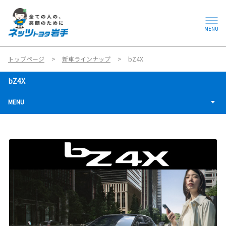
MENU
トップページ
新車ラインナップ
bZ4X
bZ4X
MENU