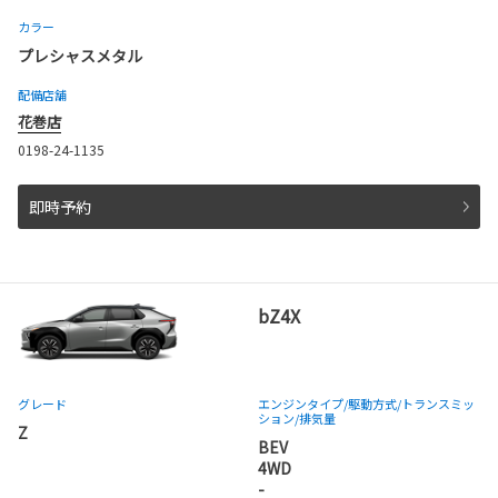
カラー
プレシャスメタル
配備店舗
花巻店
0198-24-1135
即時予約
bZ4X
グレード
エンジンタイプ
/駆動方式/
トランスミッ
ション
/排気量
Z
BEV
4WD
-