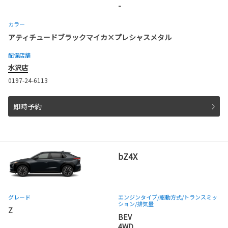
-
カラー
アティチュードブラックマイカ×プレシャスメタル
配備店舗
水沢店
0197-24-6113
即時予約
bZ4X
グレード
エンジンタイプ
/駆動方式/
トランスミッ
ション
/排気量
Z
BEV
4WD