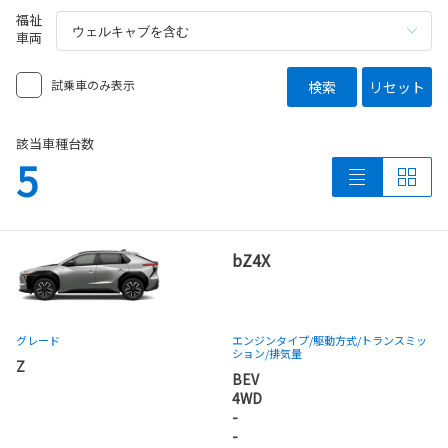
福祉
車両
試乗車のみ表示
検索
リセット
該当車種台数
5
bZ4X
グレード
エンジンタイプ
/駆動方式/
トランスミッ
ション
/排気量
Z
BEV
4WD
-
-