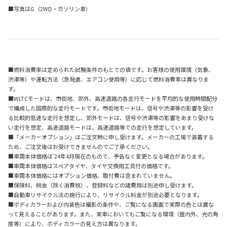
■写真はG（2WD・ガソリン車）
■燃料消費率は定められた試験条件のもとでの値です。お客様の使用環境（気象、
渋滞等）や運転方法（急発進、エアコン使用等）に応じて燃料消費率は異なりま
す。
■WLTCモードは、市街地、郊外、高速道路の各走行モードを平均的な使用時間配分
で構成した国際的な走行モードです。市街地モードは、信号や渋滞等の影響を受け
る比較的低速な走行を想定し、郊外モードは、信号や渋滞等の影響をあまり受けな
い走行を想定、高速道路モードは、高速道路等での走行を想定しています。
■「メーカーオプション」はご注文時に申し受けます。メーカーの工場で装着する
ため、ご注文後はお受けできませんのでご了承ください。
■車両本体価格は'24年4月現在のもので、予告なく変更となる場合があります。
■車両本体価格はスペアタイヤ、タイヤ交換用工具付の価格です。
■車両本体価格にはオプション価格、取付費は含まれていません。
■保険料、税金（除く消費税）、登録料などの諸費用は別途申し受けます。
■自動車リサイクル法の施行により、リサイクル料金が別途必要となります。
■ボディカラーおよび内装色は撮影の条件や、ご覧になる画面で実際の色とは異な
って見えることがあります。また、実車においてもご覧になる環境（屋内外、光の角
度等）により、ボディカラーの見え方は異なります。