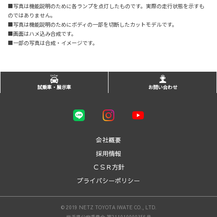
■写真は機能説明のために各ランプを点灯したものです。実際の走行状態を示すも
のではありません。
■写真は機能説明のためにボディの一部を切断したカットモデルです。
■画面はハメ込み合成です。
■一部の写真は合成・イメージです。
試乗車・展示車
お問い合わせ
会社概要
採用情報
ＣＳＲ方針
プライバシーポリシー
© 2019 NETZ TOYOTA IWATE CO., LTD.
岩手県公安委員会 第211010000356号