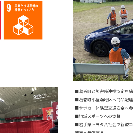
■葛巻町と災害時連携協定を締
■葛巻町小屋瀬地区へ商品配達
■サポカー体験型交通安全へ参
■地域スポーツへの協賛
■岩手県トヨタ八社会で新型コ
岡市へ無償貸与