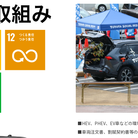
■HEV、PHEV、EV車など
■車両注文書、割賦契約書等の