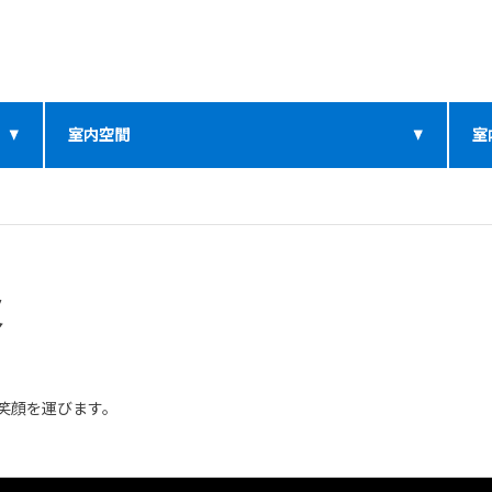
室内空間
室
皮
笑顔を運びます。