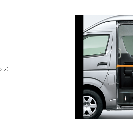
。
ップ）