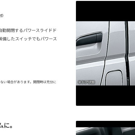
。
付）
自動開閉するパワースライドド
装備したスイッチでもパワース
きない場合があります。開閉時は充分に
ムに。