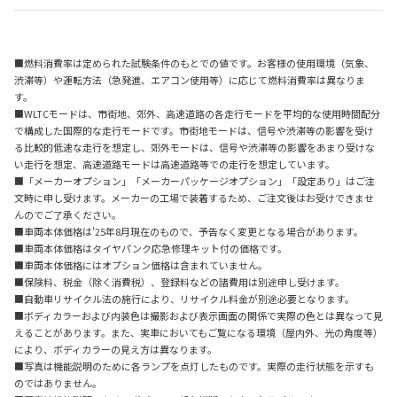
■燃料消費率は定められた試験条件のもとでの値です。お客様の使用環境（気象、
渋滞等）や運転方法（急発進、エアコン使用等）に応じて燃料消費率は異なりま
す。
■WLTCモードは、市街地、郊外、高速道路の各走行モードを平均的な使用時間配分
で構成した国際的な走行モードです。市街地モードは、信号や渋滞等の影響を受け
る比較的低速な走行を想定し、郊外モードは、信号や渋滞等の影響をあまり受けな
い走行を想定、高速道路モードは高速道路等での走行を想定しています。
■「メーカーオプション」「メーカーパッケージオプション」「設定あり」はご注
文時に申し受けます。メーカーの工場で装着するため、ご注文後はお受けできませ
んのでご了承ください。
■車両本体価格は'25年8月現在のもので、予告なく変更となる場合があります。
■車両本体価格はタイヤパンク応急修理キット付の価格です。
■車両本体価格にはオプション価格は含まれていません。
■保険料、税金（除く消費税）、登録料などの諸費用は別途申し受けます。
■自動車リサイクル法の施行により、リサイクル料金が別途必要となります。
■ボディカラーおよび内装色は撮影および表示画面の関係で実際の色とは異なって見
えることがあります。また、実車においてもご覧になる環境（屋内外、光の角度等）
により、ボディカラーの見え方は異なります。
■写真は機能説明のために各ランプを点灯したものです。実際の走行状態を示すも
のではありません。