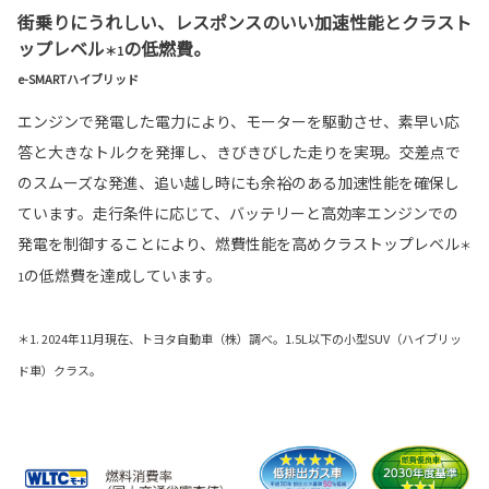
街乗りにうれしい、レスポンスのいい加速性能とクラスト
ップレベル
の低燃費。
＊1
e-SMARTハイブリッド
エンジンで発電した電力により、モーターを駆動させ、素早い応
答と大きなトルクを発揮し、きびきびした走りを実現。交差点で
のスムーズな発進、追い越し時にも余裕のある加速性能を確保し
ています。走行条件に応じて、バッテリーと高効率エンジンでの
発電を制御することにより、燃費性能を高めクラストップレベル
＊
の低燃費を達成しています。
1
＊1. 2024年11月現在、トヨタ自動車（株）調べ。1.5L以下の小型SUV（ハイブリッ
ド車）クラス。