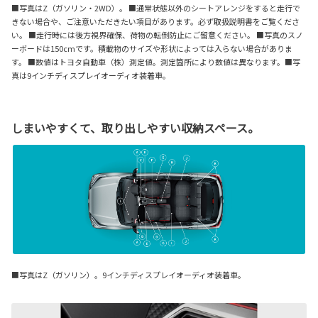
■写真はZ（ガソリン・2WD）。 ■通常状態以外のシートアレンジをすると走行で
きない場合や、ご注意いただきたい項目があります。必ず取扱説明書をご覧くださ
い。 ■走行時には後方視界確保、荷物の転倒防止にご留意ください。 ■写真のスノ
ーボードは150cmです。積載物のサイズや形状によっては入らない場合がありま
す。 ■数値はトヨタ自動車（株）測定値。測定箇所により数値は異なります。■写
真は9インチディスプレイオーディオ装着車。
しまいやすくて、取り出しやすい収納スペース。
■写真はZ（ガソリン）。9インチディスプレイオーディオ装着車。