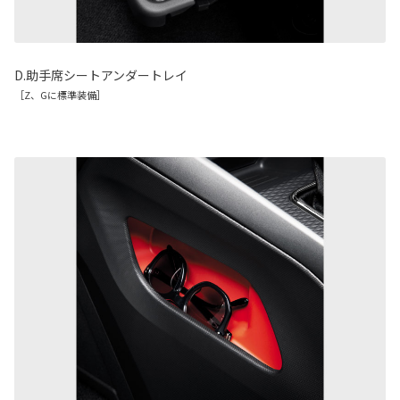
D.助手席シートアンダートレイ
［Z、Gに標準装備］