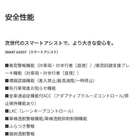
安全性能
次世代のスマートアシストで、より大きな安心を。
SMART ASSIST（スマートアシスト）
■衝突警報機能（対車両・対歩行者［昼夜］）/衝突回避支援ブレ
ーキ機能（対車両・対歩行者［昼夜］）
■標識認識機能（進入禁止/最高速度/一時停止）
■先行車発進お知らせ機能
■全車速追従機能付ACC（アダプティブクルーズコントロール/停
止保持機能あり）
■LKC（レーンキープコントロール）
■車線逸脱警報機能/車線逸脱抑制制御機能
■ふらつき警報
■路側逸脱警報