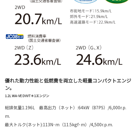
優れた動力性能と低燃費を両立した軽量コンパクトエンジ
ン。
1.2L WA-VE DVVT＊1エンジン
総排気量1.196L 最高出力（ネット）:64kW（87PS）/6,000r.p.
m.
最大トルク(ネット):113N･m（11.5kgf･m）/4,500r.p.m.