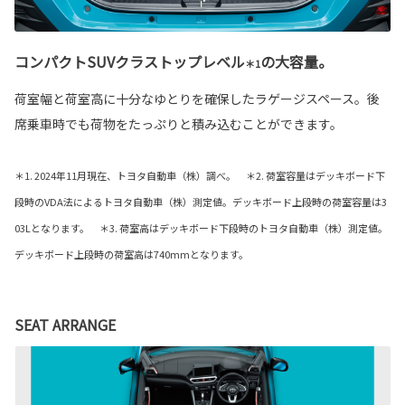
コンパクトSUVクラストップレベル
の大容量。
＊1
荷室幅と荷室高に十分なゆとりを確保したラゲージスペース。後
席乗車時でも荷物をたっぷりと積み込むことができます。
＊1. 2024年11月現在、トヨタ自動車（株）調べ。 ＊2. 荷室容量はデッキボード下
段時のVDA法によるトヨタ自動車（株）測定値。デッキボード上段時の荷室容量は3
03Lとなります。 ＊3. 荷室高はデッキボード下段時のトヨタ自動車（株）測定値。
デッキボード上段時の荷室高は740mmとなります。
SEAT ARRANGE