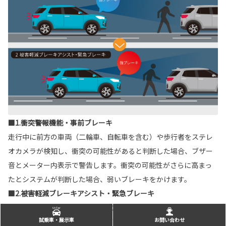
■1.衝突警報機能・事前ブレーキ
走行中に前方の車両（二輪車、自転車を含む）や歩行者をステレ
オカメラが検知し、衝突の可能性があると判断した場合、ブザー
音とメーター内表示で警告します。衝突の可能性がさらに高まっ
たとシステムが判断した場合、弱いブレーキをかけます。
■2.被害軽減ブレーキアシスト・緊急ブレーキ
事前ブレーキが作動している時にドライバーがブレーキペダルを
試乗車・展示車
お問い合わせ
踏み込むと、ブレーキアシストが作動し、ブレーキ制動力を高め