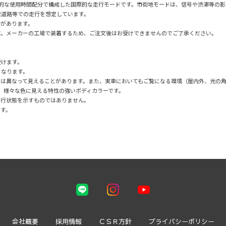
均的な使用時間配分で構成した国際的な走行モードです。市街地モードは、信号や渋滞等の
速道路等での走行を想定しています。
合があります。
す。メーカーの工場で装着するため、ご注文後はお受けできませんのでご了承ください。
受けます。
となります。
とは異なって見えることがあります。また、実車においてもご覧になる環境（屋内外、光の
ど、様々な色に見える特性の強いボディカラーです。
走行状態を示すものではありません。
です。
会社概要
採用情報
ＣＳＲ方針
プライバシーポリシー