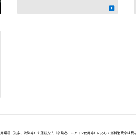
+
使用環境（気象、渋滞等）や運転方法（急発進、エアコン使用等）に応じて燃料消費率は異