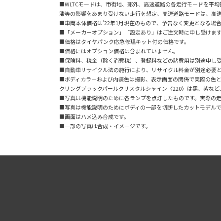
■WLTCモードは、市街地、郊外、高速道路の各走行モードを平
滞等の影響をあまり受けない走行を想定、高速道路モードは、高
■車両本体価格は’22年1月現在のもので、予告なく変更となる場
■「メーカーオプション」「設定あり」はご注文時に申し受けま
■価格はタイヤパンク応急修理キット付の価格です。
■価格にはオプション価格は含まれていません。
■保険料、税金（除く消費税）、登録料などの諸費用は別途申し
■自動車リサイクル法の施行により、リサイクル料金が別途必要
■ボディカラーおよび内装色は撮影、表示画面の関係で実際の色
クリングブラックパールクリスタルシャイン〈220〉は黒、紫な
■写真は機能説明のために各ランプを点灯したものです。実際の
■写真は機能説明のためにボディの一部を切断したカットモデル
■画面はハメ込み合成です。
■一部の写真は合成・イメージです。