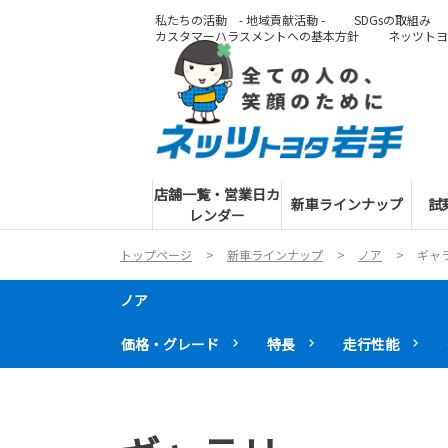
私たちの活動 - 地域貢献活動 -
SDGsの取組み
カスタマーハラスメントへの基本方針
ネッツトヨ
店舗一覧・営業日カ
新車ラインナップ
試
レンダー
トップページ
新車ラインナップ
ノア
ギャ
ノア
価格・グレード
特長
走行性能