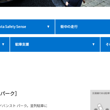
ta Safety Sense
街中の走行
駐車支援
そ
 パーク］
ドバンスト パーク。並列駐車に