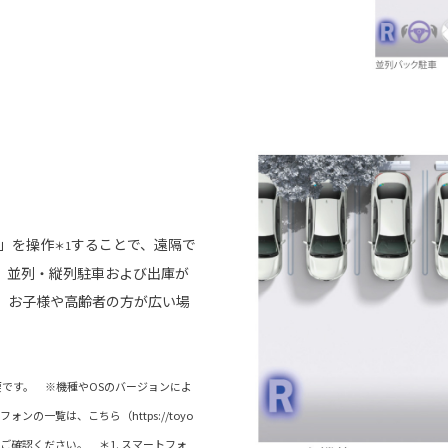
k」を操作
することで、遠隔で
＊1
。並列・縦列駐車および出庫が
、お子様や高齢者の方が広い場
です。 ※機種やOSのバージョンによ
の一覧は、こちら（https://toyo
d.pdf）よりご確認ください。 ＊1. スマートフォ