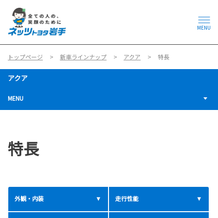
MENU
トップページ
新車ラインナップ
アクア
特長
アクア
MENU
特長
外観・内装
走行性能