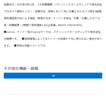
告書日付：2015年5月12日 ＊4.試験機関：パナソニック ホールディングス株式会社
プロダクト解析センター／試験方法：実車において布に付着させたタバコ臭を6段階
臭気強度表示法による検証／脱臭の方法：ナノイーを放出／対象：付着したタバコ
臭／試験結果：1時間で臭気強度1.8以上低減。BAA33-150318-M35。
■nanoe、ナノイー及びnanoeマークは、パナソニック ホールディングス株式会社
の商標です。 ■使用環境によってはナノイーの効果が十分に得られない場合があり
ます。 ■写真は作動イメージです。
その他の機能・装備