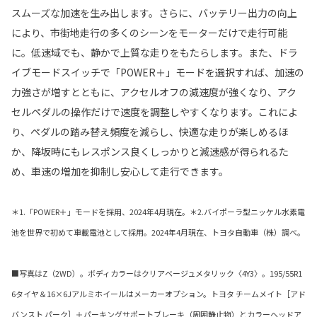
スムーズな加速を生み出します。さらに、バッテリー出力の向上
により、市街地走行の多くのシーンをモーターだけで走行可能
に。低速域でも、静かで上質な走りをもたらします。また、ドラ
イブモードスイッチで「POWER＋」モードを選択すれば、加速の
力強さが増すとともに、アクセルオフの減速度が強くなり、アク
セルペダルの操作だけで速度を調整しやすくなります。これによ
り、ペダルの踏み替え頻度を減らし、快適な走りが楽しめるほ
か、降坂時にもレスポンス良くしっかりと減速感が得られるた
め、車速の増加を抑制し安心して走行できます。
＊1.「POWER＋」モードを採用、2024年4月現在。＊2.バイポーラ型ニッケル水素電
池を世界で初めて車載電池として採用。2024年4月現在、トヨタ自動車（株）調べ。
■写真はZ（2WD）。ボディカラーはクリアベージュメタリック〈4Y3〉。195/55R1
6タイヤ＆16×6Jアルミホイールはメーカーオプション。トヨタ チームメイト［アド
バンスト パーク］＋パーキングサポートブレーキ（周囲静止物）とカラーヘッドア