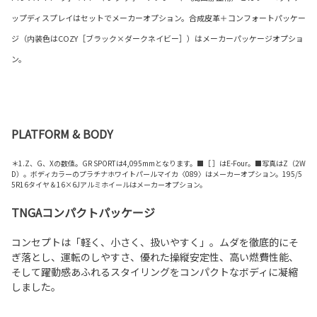
ップディスプレイはセットでメーカーオプション。合成皮革＋コンフォートパッケー
ジ（内装色はCOZY［ブラック×ダークネイビー］）はメーカーパッケージオプショ
ン。
PLATFORM & BODY
＊1.Z、G、Xの数値。GR SPORTは4,095mmとなります。■［ ］はE-Four。■
写真は
Z
（
2W
D
）。ボディカラーのプラチナホワイトパールマイカ
〈089〉
はメーカーオプション。
195/5
5R16
タイヤ＆
16×6J
アルミホイールはメーカーオプション。
TNGAコンパクトパッケージ
コンセプトは「軽く、小さく、扱いやすく」。ムダを徹底的にそ
ぎ落とし、運転のしやすさ、優れた操縦安定性、高い燃費性能、
そして躍動感あふれるスタイリングをコンパクトなボディに凝縮
しました。