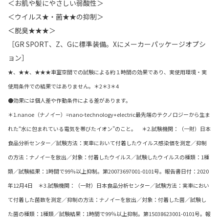
＜お肌や髪にやさしい弱酸性＞
＜ウイルス★・菌★★の抑制＞
＜脱臭★★★＞
［GR SPORT、Z、Gに標準装備。Xにメーカーパッケージオプシ
ョン］
★、★★、★★★車室空間での試験による約１時間の効果であり、実使用環境・実
使用条件での結果ではありません。＊2＊3＊4
●効果には個人差や作動条件による差があります。
＊1.nanoe（ナノイー）=nano-technology+electric最先端のテクノロジーから生ま
れた“水に包まれている電気を帯びたイオン”のこと。 ＊2.試験機関：（一財）日本
食品分析センター／試験方法：実車において付着したウイルス感染価を測定／抑制
の方法：ナノイーを放出／対象：付着したウイルス／試験したウイルスの種類：1種
類／試験結果：1時間で99％以上抑制。第20073697001-0101号。報告書日付：2020
年12月4日 ＊3.試験機関：（一財）日本食品分析センター／試験方法：実車におい
て付着した菌数を測定／抑制の方法：ナノイーを放出／対象：付着した菌／試験し
た菌の種類：1種類／試験結果：1時間で99％以上抑制。第15038623001-0101号。報