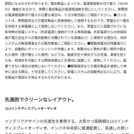
原因になるおそれがあります。電気製品によっては、電源周波数の切り替え（50/60
Hz）機能があるので、車両と電気製品の電源周波数を同じにしてください。車両側
の電源周波数切り替えが必要な場合は、トヨタ販売店にご相談ください。●コンセ
ントは、照明器具などの電気製品と直接接続して使用するものです。家屋などへ電気
を供給する発電機として使用しないでください。また、家屋などに設置されている
非常時の給電システム（外部電源と接続ができる専用設備、外部電源からの供給回
路が電力会社からの電気配線と分離されている設備など）に使用する場合は、当該
システムの製造業者または販売業者にご相談ください。●駆動用電池の残量減少に
より、自動的にガソリンエンジンが作動します。車庫内など換気が悪い場所や囲ま
れた場所（雪が積もった場所）などでは、酸素欠乏や排気ガスの充満、滞留を防ぐ
ため、給排気を可能とする関連装置などを適切に設置して、使用してください。設
置できない場合は使用しないでください。●暖房器具などの電気製品を使用して車
中に泊まる際は、十分注意してください。給電システムの自動停止などにより、電
気製品が意図せず停止するおそれがあります。
先進的でクリーンなレイアウト。
10.5インチディスプレイオーディオ
インテリアデザインの先進性を象徴する、大型かつ高精細な10.5インチ
ディスプレイオーディオ。インパネ中央部に最適配置し、見通しの良い