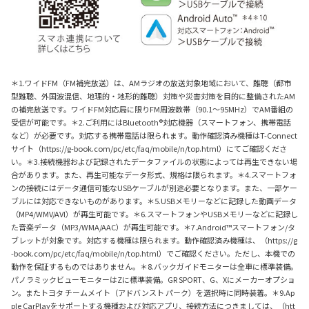
＊1.ワイドFM（FM補完放送）は、AMラジオの放送対象地域において、難聴（都市
型難聴、外国波混信、地理的・地形的難聴）対策や災害対策を目的に整備されたAM
の補完放送です。ワイドFM対応局に限りFM周波数帯（90.1〜95MHz）でAM番組の
受信が可能です。＊2.ご利用にはBluetooth®対応機器（スマートフォン、携帯電話
など）が必要です。対応する携帯電話は限られます。動作確認済み機種はT-Connect
サイト（https://g-book.com/pc/etc/faq/mobile/n/top.html）にてご確認くださ
い。＊3.接続機器および記録されたデータファイルの状態によっては再生できない場
合があります。また、再生可能なデータ形式、規格は限られます。＊4.スマートフォ
ンの接続にはデータ通信可能なUSBケーブルが別途必要となります。また、一部ケー
ブルには対応できないものがあります。＊5.USBメモリーなどに記録した動画データ
（MP4/WMV/AVI）が再生可能です。＊6.スマートフォンやUSBメモリーなどに記録し
た音楽データ（MP3/WMA/AAC）が再生可能です。＊7.Android™スマートフォン/タ
ブレットが対象です。対応する機種は限られます。動作確認済み機種は、（https://g
-book.com/pc/etc/faq/mobile/n/top.html）でご確認ください。ただし、本機での
動作を保証するものではありません。＊8.バックガイドモニターは全車に標準装備。
パノラミックビューモニターはZに標準装備。GR SPORT、G、Xにメーカーオプショ
ン。またトヨタ チームメイト（アドバンスト パーク）を選択時に同時装着。＊9.Ap
ple CarPlayをサポートする機種および対応アプリ、接続方法につきましては、（htt