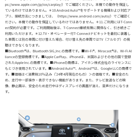
ps://www.apple.com/jp/ios/carplay/）でご確認ください。本機での動作を保証し
ているわけではありません。＊10.Android Auto™をサポートする機種および対応ア
プリ、接続方法につきましては、（https://www.android.com/auto/）でご確認く
ださい。本機での動作を保証しているわけではありません。＊11.ご利用にはT-Conn
ect契約が必要です。ご利用開始後は、T-Connect継続有無に関係なく、引き続きご
利用いただけます。＊12.TV・オペレーター付T-Connectナビキットを最初に装着し
た車両とは別の車両に付け替えた場合、付け替え先の車両ではTV（フルセグ）の視
聴はできなくなります。
■Bluetooth®は、Bluetooth SIG,Inc.の商標です。■Wi-Fi®、Miracast®は、Wi-Fi Al
lianceの登録商標です。■Apple CarPlay、iPhoneは、
米国およびその他の国
で登録
されたApple Inc.の商標です。■iPhoneの商標は、アイホン株式会社のライセンスに
もとづき使用されています。■Android Auto™、Android™は、Google LLCの商標で
す。■価格は＜消費税10％込み（'24年4月現在のもの）＞の価格です。■安全のた
め、走行中一部操作・表示できない機能があります。また、テレビ放送などの映
像、静止画は、安全のため走行中はディスプレイの画面が消え、音声だけになりま
す。