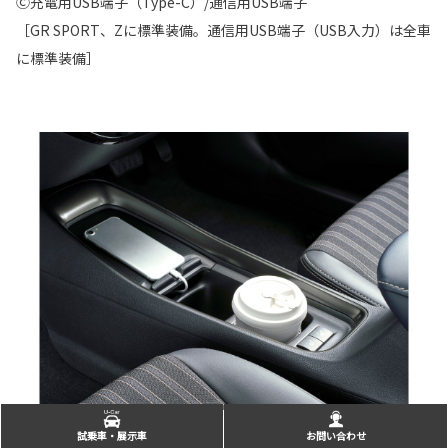
Ⓒ充電用USB端子（Type-C）/通信用USB端子
［GR SPORT、Zに標準装備。通信用USB端子（USB入力）は全車
に標準装備］
試乗車・展示車
お問い合わせ