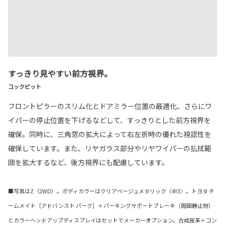
すっきり見やすい前方視界。
コックピット
フロントピラーのスリム化とドアミラー位置の最適化、さらにワ
イパーの停止位置を下げるなどして、すっきりとした前方視界を
確保。同時に、三角窓の拡大によって右左折時の優れた視認性を
確保しています。また、リヤガラス部分やリヤワイパーの払拭範
囲を拡大するなど、後方視界にも配慮しています。
■写真はZ（2WD）。ボディカラーはクリアベージュメタリック〈4Y3〉。トヨタ チ
ームメイト［アドバンスト パーク］＋パーキングサポートブレーキ（周囲静止物）
とカラーヘッドアップディスプレイはセットでメーカーオプション。合成皮革＋コン