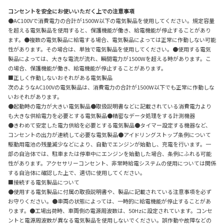
コンセントを安全にお使いいただく上での注意事項
●AC100Vで消費電力の合計が1500W以下の電気製品を使用してください。規定容量
を超える電気製品を使用すると、保護機能が働き、給電機能が停止することがあり
ます。●複数の電気製品に給電する場合、電気製品によっては正常に作動しない可能
性があります。その場合は、単独で電気製品を使用してください。●使用する電気
製品によっては、大きな電流が流れ、瞬間電力が1500Wを超える時があります。こ
の場合、保護機能が働き、給電機能が停止することがあります。
■正しく作動しないおそれがある電気製品
次のようなAC100Vの電気製品は、消費電力の合計が1500W以下でも正常に作動しな
いおそれがあります。
●起動時の電力が大きい電気製品●取扱説明書などに記載されている消費電力より
も大きな供給電力を必要とする電気製品●精密なデータ処理をする計測機器
●きわめて安定した電力供給を必要とする電気製品●タイマー設定する機器など、
コンセントの出力が連続して必要な電気製品●アイドリングストップ条例について
駆動用電池の残量減少などにより、自動でエンジンが始動し、充電を行います。一
部の自治体では、駐車または停車中にエンジンを始動した場合、条例にふれる可能
性があります。アクセサリーコンセント、非常時給電システムの使用については関係
する自治体に確認した上で、適切に使用してください。
■接続する電気製品について
●使用する電気製品に付属の取扱説明書や、製品に記載されている注意事項を必ず
お守りください。●車両の状態によっては、一時的に給電機能が停止することがあ
ります。●工場出荷時、車両側の電源周波数は、50Hzに設定されています。コンセ
ントと電源周波数が異なる電気製品を使用しないでください。誤作動や故障などの