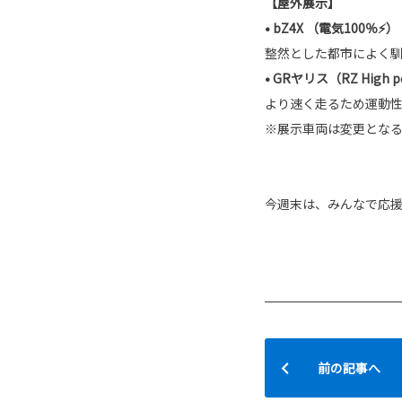
【屋外展示】
• bZ4X （電気100％⚡）
整然とした都市によく馴
• GRヤリス（RZ High pe
より速く走るため運動性
※展示車両は変更とな
今週末は、みんなで応援し
前の記事へ