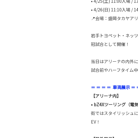
• 4/25(土) 11:00入場 / 
• 4/26(日) 11:10入場 / 
📍会場：盛岡タカヤア
岩手トヨペット・ネッ
冠試合として開催！
当日はアリーナの内外
試合前やハーフタイム
＝ ＝ ＝ ＝ 車両展示 ＝ 
【アリーナ内】
• bZ4Xツーリング（電気
街ではスタイリッシュに
EV！